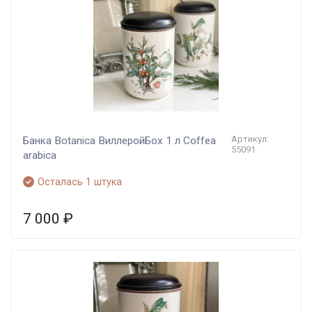
Артикул:
Банка Botanica ВиллеройБох 1 л Coffea
55091
arabica
Осталась 1 штука
7 000
₽