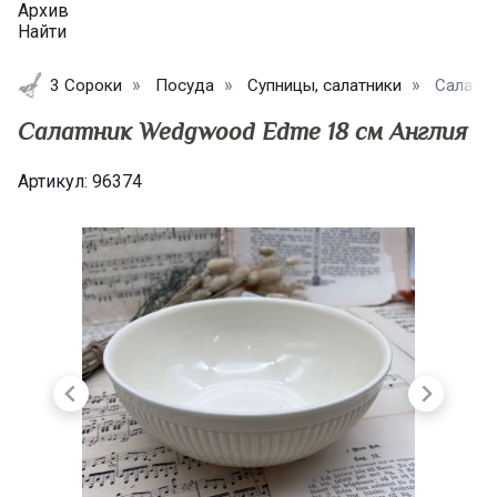
Архив
Найти
3 Сороки
Посуда
Супницы, салатники
Салатни
Салатник Wedgwood Edme 18 см Англия
Артикул:
96374