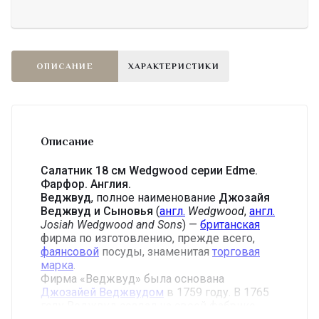
ОПИСАНИЕ
ХАРАКТЕРИСТИКИ
Описание
Салатник 18 см Wedgwood серии Edme.
Фарфор. Англия.
Веджвуд
, полное наименование
Джозайя
Веджвуд и Сыновья
(
англ.
Wedgwood
,
англ.
Josiah Wedgwood and Sons
) —
британская
фирма по изготовлению, прежде всего,
фаянсовой
посуды, знаменитая
торговая
марка
.
Фирма «Веджвуд» была основана
Джозайей Веджвудом
в 1759 году. В 1765
году Веджвуд создал на своей фабрике