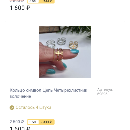
2 500
₽
36%
- 900
₽
1 600
₽
Артикул:
Кольцо символ Цепь Четырехлистник
69896
золочение
Осталось 4 штуки
2 500
₽
36%
- 900
₽
1 600
₽