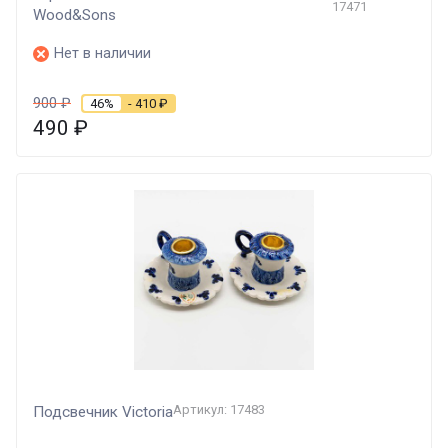
17471
Wood&Sons
Нет в наличии
900
₽
46%
- 410
₽
490
₽
Артикул: 17483
Подсвечник Victoria