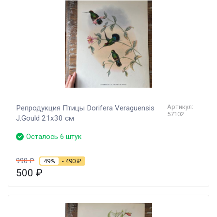
Артикул:
Репродукция Птицы Dorifera Veraguensis
57102
J.Gould 21х30 см
Осталось 6 штук
990
₽
49%
- 490
₽
500
₽