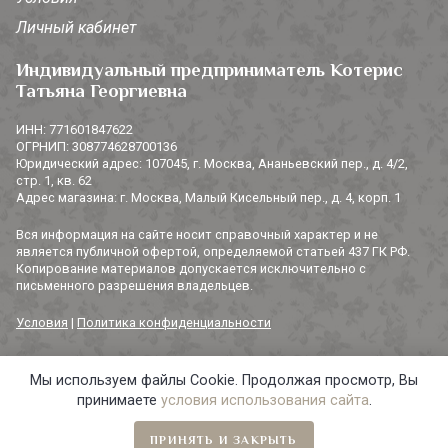
Личный кабинет
Индивидуальный предприниматель Котерис
Татьяна Георгиевна
ИНН: 771601847622
ОГРНИП: 308774628700136
Юридический адрес: 107045, г. Москва, Ананьевский пер., д. 4/2,
стр. 1, кв. 62
Адрес магазина: г. Москва, Малый Кисельный пер., д. 4, корп. 1
Вся информация на сайте носит справочный характер и не
является публичной офертой, определяемой статьей 437 ГК РФ.
Копирование материалов допускается исключительно с
письменного разрешения владельцев.
Условия
|
Политика конфиденциальности
Мы используем файлы Cookie. Продолжая просмотр, Вы
© 2014-2026 «3 СОРОКИ». Все права защищены.
принимаете
условия использования сайта
.
ПРИНЯТЬ И ЗАКРЫТЬ