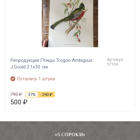
Артикул:
Репродукция Птицы Trogon Ambiguus
57104
J.Gould 21х30 см
Осталась 1 штука
790
₽
37%
- 290
₽
500
₽
«3 СОРОКИ»