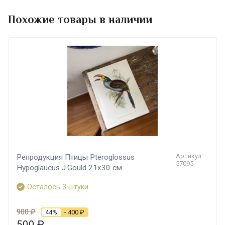
что обеспечивает высокую непрозрачность,
прочность и очень хорошие результаты при
Похожие товары в наличии
фальцовке. Имеет сертификаты: FSC, PFSC,
Ecolabel, безопасность игрушек, контакт с
пищей, возрастная стойкость (ISO 9706). Тип
печати - цифровая печать.
Артикул:
Репродукция Птицы Pteroglossus
57095
Hypoglaucus J.Gould 21х30 см
Осталось 3 штуки
900
₽
44%
- 400
₽
500
₽