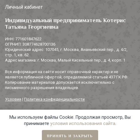
Личный кабинет
Индивидуальный предприниматель Котерис
Татьяна Георгиевна
ИНН: 771601847622
ОГРНИП: 308774628700136
Юридический адрес: 107045, г. Москва, Ананьевский пер., д. 4/2,
стр. 1, кв. 62
Адрес магазина: г. Москва, Малый Кисельный пер., д. 4, корп. 1
Вся информация на сайте носит справочный характер и не
является публичной офертой, определяемой статьей 437 ГК РФ.
Копирование материалов допускается исключительно с
письменного разрешения владельцев.
Условия
|
Политика конфиденциальности
Мы используем файлы Cookie. Продолжая просмотр, Вы
© 2014-2026 «3 СОРОКИ». Все права защищены.
принимаете
условия использования сайта
.
ПРИНЯТЬ И ЗАКРЫТЬ
Главная
Навигация
Избранное
Корзина