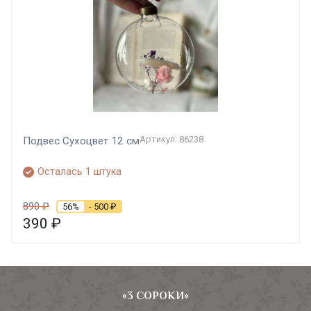
Артикул: 86238
Подвес Сухоцвет 12 см
Осталась 1 штука
890
₽
56%
- 500
₽
390
₽
«3 СОРОКИ»