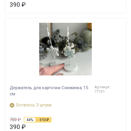
390
₽
Артикул:
Держатель для карточки Снежинка 15
77131
см
Осталось 3 штуки
700
₽
44%
- 310
₽
390
₽