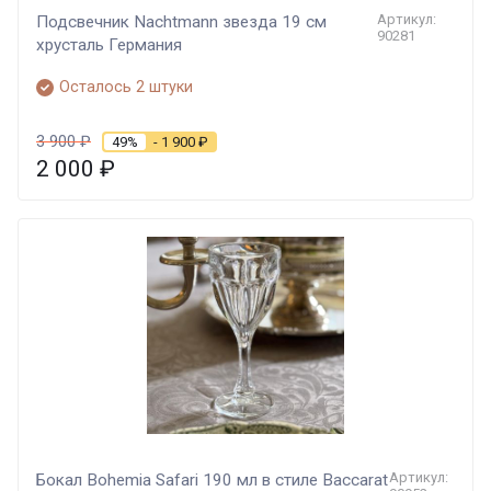
Артикул:
Подсвечник Nachtmann звезда 19 см
90281
хрусталь Германия
Осталось 2 штуки
3 900
₽
49%
- 1 900
₽
2 000
₽
Артикул:
Бокал Bohemia Safari 190 мл в стиле Baccarat