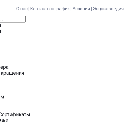
О нас |
Контакты и график |
Условия |
Энциклопедия
и
и
ьера
украшения
у
ам
Сертификаты
даже