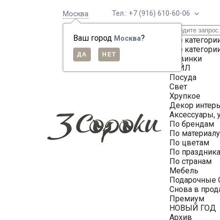
Тел.: +7 (916) 610-60-06
Москва
Ваш город
?
Москва
Все категори
Все категори
Новинки
СЕЙЛ
Посуда
Свет
Хрупкое
Декор интер
Аксессуары, 
По брендам
По материал
По цветам
По праздник
По странам
Мебель
Подарочные 
Снова в про
Премиум
НОВЫЙ ГОД
Архив