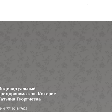
Индивидуальный
предприниматель Котерис
Татьяна Георгиевна
НН: 771601847622