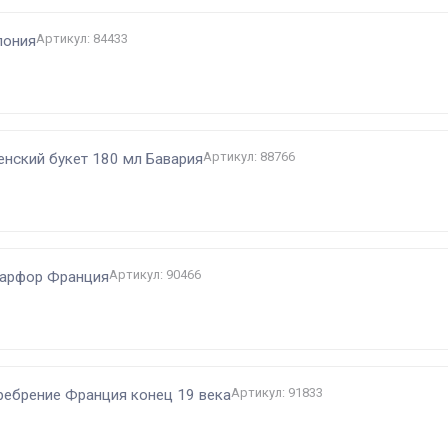
Артикул: 84433
пония
Артикул: 88766
енский букет 180 мл Бавария
Артикул: 90466
 фарфор Франция
Артикул: 91833
еребрение Франция конец 19 века