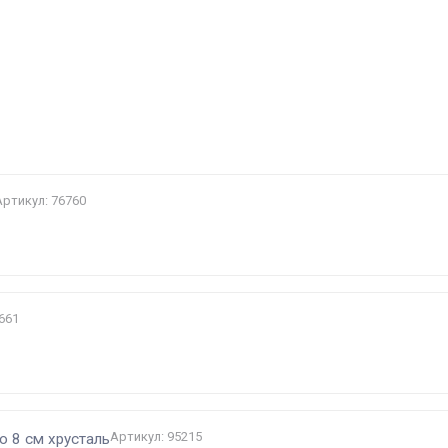
и
Артикул: 76760
661
Артикул: 95215
о 8 см хрусталь