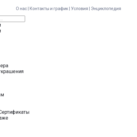
О нас |
Контакты и график |
Условия |
Энциклопедия
и
и
ьера
украшения
у
ам
Сертификаты
даже