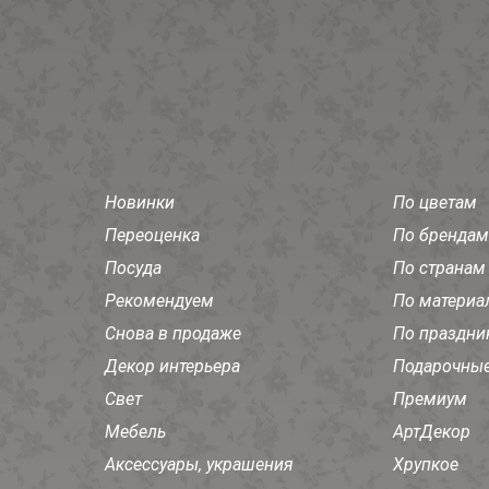
Новинки
По цветам
Переоценка
По брендам
Посуда
По странам
Рекомендуем
По материа
Снова в продаже
По праздни
Декор интерьера
Подарочные
Свет
Премиум
Мебель
АртДекор
Аксессуары, украшения
Хрупкое