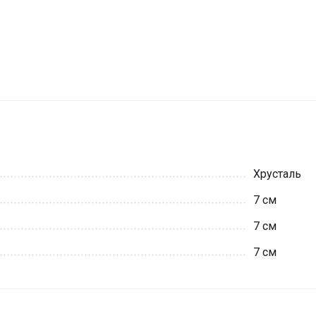
Хрусталь
7 см
7 см
7 см