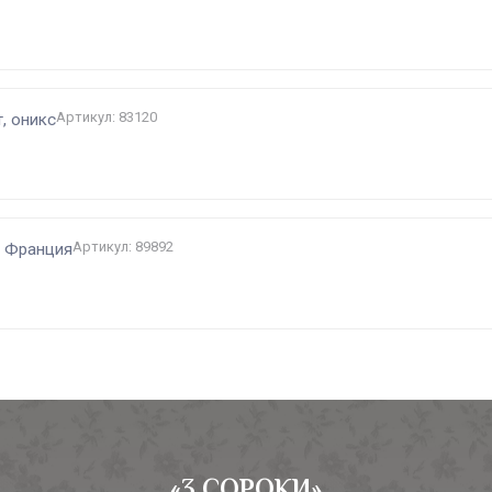
Артикул: 83120
, оникс
Артикул: 89892
ь Франция
«3 СОРОКИ»