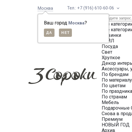
Тел.: +7 (916) 610-60-06
Москва
Ваш город
?
Москва
Все категори
Все категори
Новинки
СЕЙЛ
Посуда
Свет
Хрупкое
Декор интер
Аксессуары, 
По брендам
По материал
По цветам
По праздник
По странам
Мебель
Подарочные 
Снова в про
Премиум
НОВЫЙ ГОД
Архив