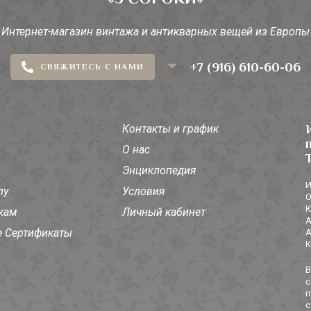
Интернет-магазин винтажа и антикварных вещей из Европы
+7 (916) 610-60-06
СВЯЖИТЕСЬ С НАМИ
Контакты и график
О нас
Энциклопедия
И
лу
Условия
О
Ю
кам
Личный кабинет
А
 Сертификаты
А
К
В
с
п
с