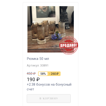
Рюмка 50 мл
Артикул: 30891
450
₽
58%
- 260
₽
190
₽
+2.38
бонусов на бонусный
счет
В КОРЗИНУ