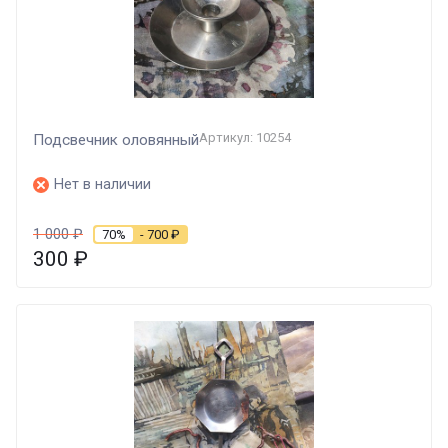
Артикул: 10254
Подсвечник оловянный
Нет в наличии
1 000
₽
70%
- 700
₽
300
₽