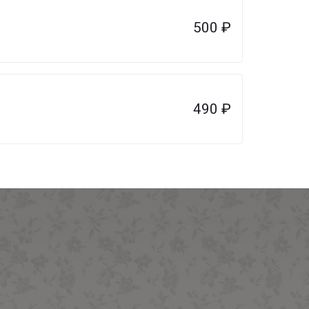
500
₽
490
₽