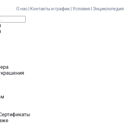
О нас |
Контакты и график |
Условия |
Энциклопедия
и
и
ьера
украшения
у
ам
Сертификаты
даже