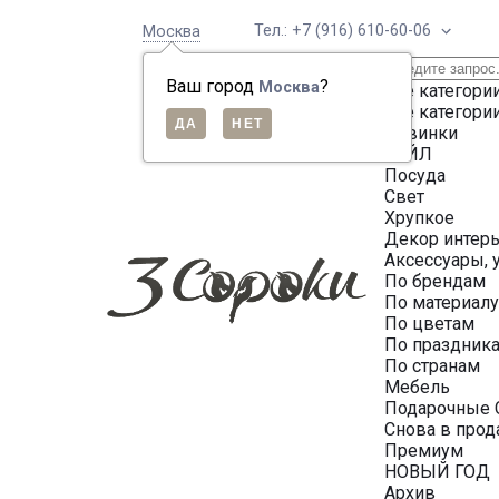
Тел.: +7 (916) 610-60-06
Москва
Ваш город
?
Москва
Все категори
Все категори
Новинки
СЕЙЛ
Посуда
Свет
Хрупкое
Декор интер
Аксессуары, 
По брендам
По материал
По цветам
По праздник
По странам
Мебель
Подарочные 
Снова в про
Премиум
НОВЫЙ ГОД
Архив