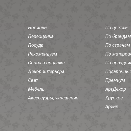
Новинки
По цветам
Переоценка
По брендам
Посуда
По странам
Рекомендуем
По материа
Снова в продаже
По праздни
Декор интерьера
Подарочные
Свет
Премиум
Мебель
АртДекор
Аксессуары, украшения
Хрупкое
Архив