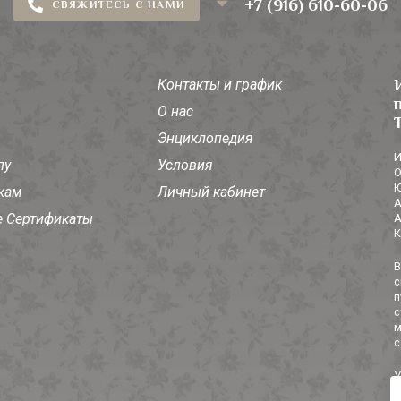
+7 (916) 610-60-06
СВЯЖИТЕСЬ С НАМИ
Контакты и график
О нас
Энциклопедия
И
лу
Условия
О
Ю
кам
Личный кабинет
А
 Сертификаты
А
К
В
с
п
с
м
с
У