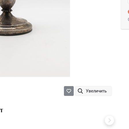
Увеличить
т