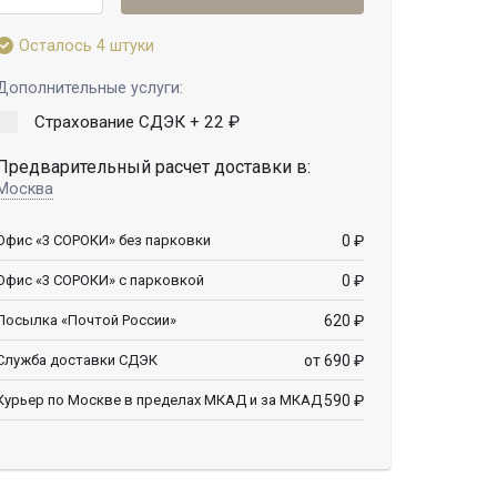
Осталось 4 штуки
Дополнительные услуги:
Страхование СДЭК +
22
₽
Предварительный расчет доставки в:
Москва
0
₽
Офис «3 СОРОКИ» без парковки
0
₽
Офис «3 СОРОКИ» с парковкой
620
₽
Посылка «Почтой России»
от 690
₽
Служба доставки СДЭК
590
₽
Курьер по Москве в пределах МКАД и за МКАД