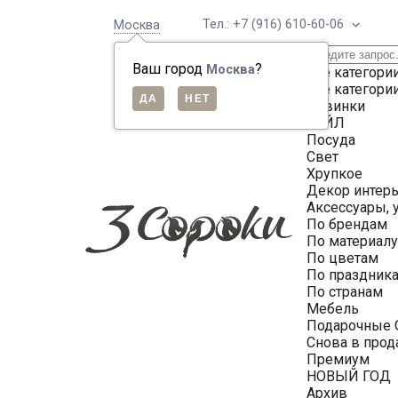
Тел.: +7 (916) 610-60-06
Москва
Ваш город
?
Москва
Все категори
Все категори
Новинки
СЕЙЛ
Посуда
Свет
Хрупкое
Декор интер
Аксессуары, 
По брендам
По материал
По цветам
По праздник
По странам
Мебель
Подарочные 
Снова в про
Премиум
НОВЫЙ ГОД
Архив