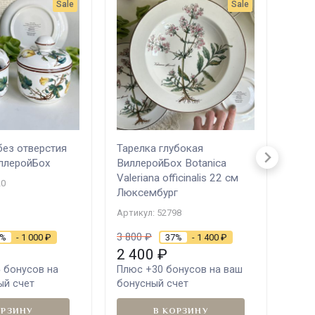
Sale
Sale
без отверстия
Тарелка глубокая
Блюд
иллеройБох
ВиллеройБох Botanica
Вил
Valeriana officinalis 22 см
Chry
20
Люксембург
Люк
Артикул: 52798
Артик
3 800
₽
6%
- 1 000
₽
37%
- 1 400
₽
2 400
₽
5 
5
бонусов на
Плюс
+30
бонусов на ваш
Плю
ый счет
бонусный счет
ваш 
ОРЗИНУ
В КОРЗИНУ