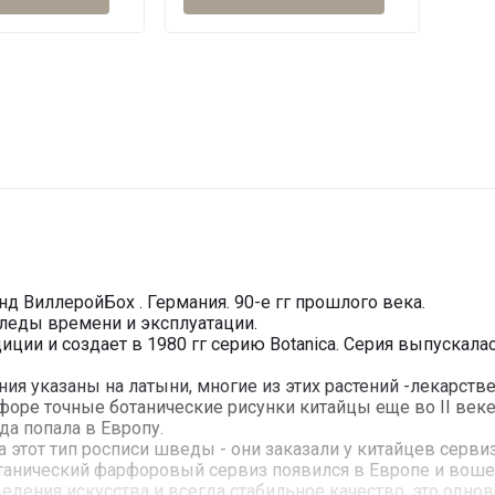
нд ВиллеройБох . Германия. 90-е гг прошлого века.
леды времени и эксплуатации.
ии и создает в 1980 гг серию Botanica. Серия выпускала
ния указаны на латыни, многие из этих растений -лекарств
ре точные ботанические рисунки китайцы еще во II веке д
ода попала в Европу.
 этот тип росписи шведы - они заказали у китайцев серви
отанический фарфоровый сервиз появился в Европе и воше
ведения искусства и всегда стабильное качество, это одн