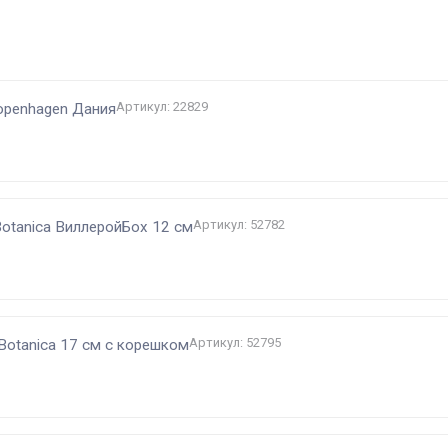
и
Артикул: 22829
Copenhagen Дания
Артикул: 52782
otanica ВиллеройБох 12 см
Артикул: 52795
Botanica 17 см с корешком