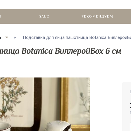
И
SALE
РЕКОМЕНДУЕМ
а
Подставка для яйца пашотница Botanica ВиллеройБох
ница Botanica ВиллеройБох 6 см