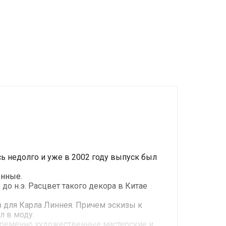
сь недолго и уже в 2002 году выпуск был
енные.
о н.э. Расцвет такого декора в Китае
з для Карла Линнея. Причем эскизы к
л в моду.
овременно художественные мастерские и