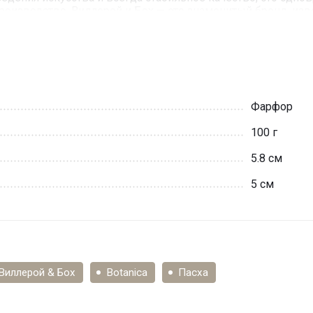
оизводство. Виллерой и Бох — это знаменитый бренд, из
 европейской истории, переживший кровопролитные войны
Фарфор
100 г
5.8 см
5 см
Виллерой & Бох
Botanica
Пасха