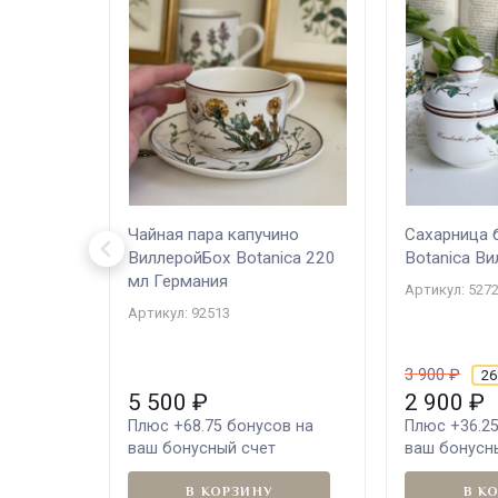
Чайная пара капучино
Сахарница 
ВиллеройБох Botanica 220
Botanica В
мл Германия
Артикул: 527
Артикул: 92513
3 900
₽
2
5 500
₽
2 900
₽
Плюс
+68.75
бонусов на
Плюс
+36.2
ваш бонусный счет
ваш бонусн
В КОРЗИНУ
В К