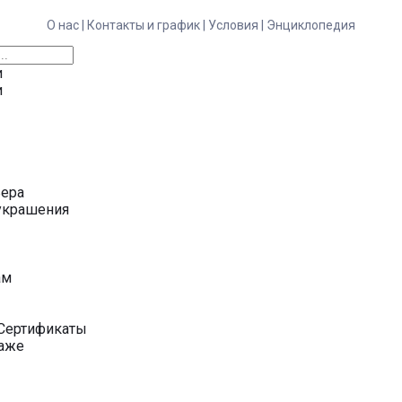
О нас |
Контакты и график |
Условия |
Энциклопедия
и
и
ьера
украшения
у
ам
Сертификаты
даже