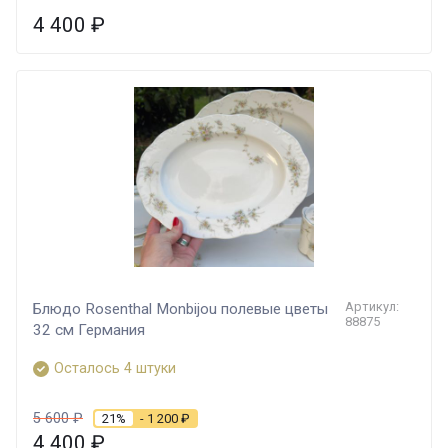
4 400
₽
Артикул:
Блюдо Rosenthal Monbijou полевые цветы
88875
32 см Германия
Осталось 4 штуки
5 600
₽
21%
- 1 200
₽
4 400
₽