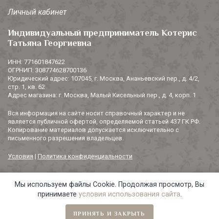
Личный кабинет
Индивидуальный предприниматель Котерис
Татьяна Георгиевна
ИНН: 771601847622
ОГРНИП: 308774628700136
Юридический адрес: 107045, г. Москва, Ананьевский пер., д. 4/2,
стр. 1, кв. 62
Адрес магазина: г. Москва, Малый Кисельный пер., д. 4, корп. 1
Вся информация на сайте носит справочный характер и не
является публичной офертой, определяемой статьей 437 ГК РФ.
Копирование материалов допускается исключительно с
письменного разрешения владельцев.
Условия
|
Политика конфиденциальности
Мы используем файлы Cookie. Продолжая просмотр, Вы
© 2014-2026 «3 СОРОКИ». Все права защищены.
принимаете
условия использования сайта
.
ПРИНЯТЬ И ЗАКРЫТЬ
Главная
Навигация
Избранное
Корзина