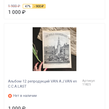
1 900
₽
47%
- 900
₽
1 000
₽
Артикул:
Альбом 12 репродукций VAN A.J.VAN en
11825
C.C.A.LAST
Нет в наличии
1 000
₽