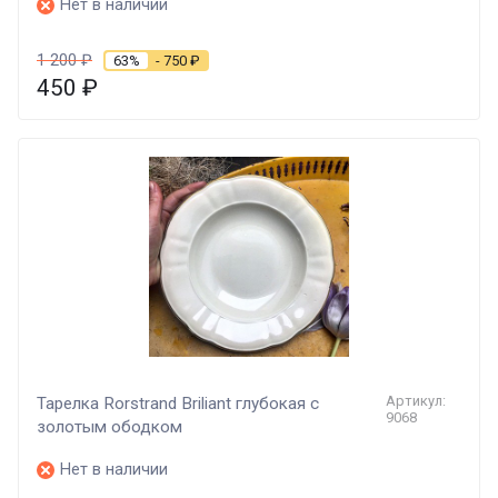
Нет в наличии
1 200
₽
63%
- 750
₽
450
₽
Артикул:
Тарелка Rorstrand Briliant глубокая с
9068
золотым ободком
Нет в наличии