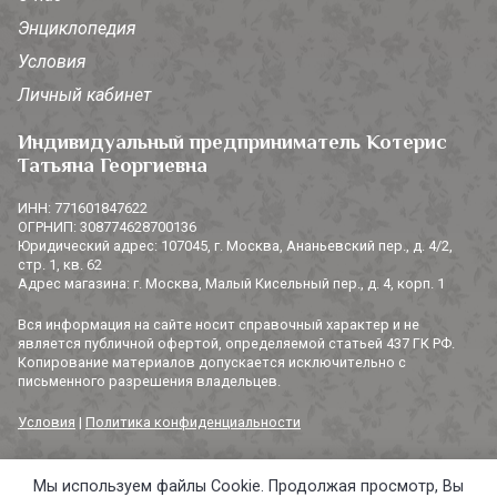
Энциклопедия
Условия
Личный кабинет
Индивидуальный предприниматель Котерис
Татьяна Георгиевна
ИНН: 771601847622
ОГРНИП: 308774628700136
Юридический адрес: 107045, г. Москва, Ананьевский пер., д. 4/2,
стр. 1, кв. 62
Адрес магазина: г. Москва, Малый Кисельный пер., д. 4, корп. 1
Вся информация на сайте носит справочный характер и не
является публичной офертой, определяемой статьей 437 ГК РФ.
Копирование материалов допускается исключительно с
письменного разрешения владельцев.
Условия
|
Политика конфиденциальности
Мы используем файлы Cookie. Продолжая просмотр, Вы
© 2014-2026 «3 СОРОКИ». Все права защищены.