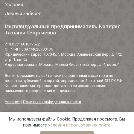
Условия
Личный кабинет
Индивидуальный предприниматель Котерис
Татьяна Георгиевна
ИНН: 771601847622
ОГРНИП: 308774628700136
Юридический адрес: 107045, г. Москва, Ананьевский пер., д. 4/2,
стр. 1, кв. 62
Адрес магазина: г. Москва, Малый Кисельный пер., д. 4, корп. 1
Вся информация на сайте носит справочный характер и не
является публичной офертой, определяемой статьей 437 ГК РФ.
Копирование материалов допускается исключительно с
письменного разрешения владельцев.
Условия
|
Политика конфиденциальности
Мы используем файлы Cookie. Продолжая просмотр, Вы
© 2014-2026 «3 СОРОКИ». Все права защищены.
принимаете
условия использования сайта
.