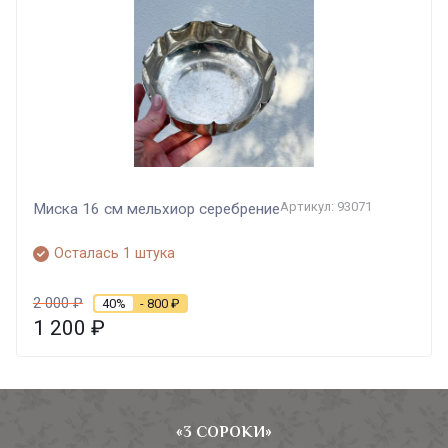
Артикул: 93071
Миска 16 см мельхиор серебрение
Осталась 1 штука
2 000
₽
40%
- 800
₽
1 200
₽
«3 СОРОКИ»