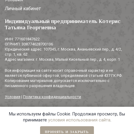
Личный кабинет
Индивидуальный предприниматель Котерис
Татьяна Георгиевна
ИНН: 771601847622
ОГРНИП: 308774628700136
Юридический адрес: 107045, г. Москва, Ананьевский пер., д. 4/2,
стр. 1, кв. 62
Адрес магазина: г. Москва, Малый Кисельный пер., д. 4, корп. 1
Вся информация на сайте носит справочный характер и не
является публичной офертой, определяемой статьей 437 ГК РФ.
Копирование материалов допускается исключительно с
письменного разрешения владельцев.
Условия
|
Политика конфиденциальности
Мы используем файлы Cookie. Продолжая просмотр, Вы
© 2014-2026 «3 СОРОКИ». Все права защищены.
принимаете
условия использования сайта
.
ПРИНЯТЬ И ЗАКРЫТЬ