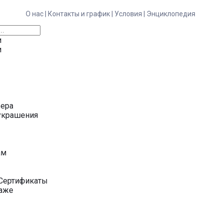
О нас |
Контакты и график |
Условия |
Энциклопедия
и
и
ьера
украшения
у
ам
Сертификаты
даже