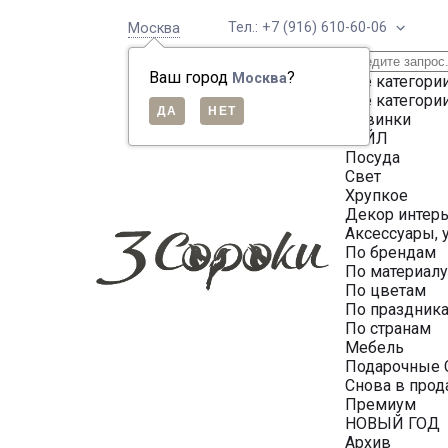
Тел.: +7 (916) 610-60-06
Москва
Ваш город
?
Москва
Все категори
Все категори
Новинки
СЕЙЛ
Посуда
Свет
Хрупкое
Декор интер
Аксессуары, 
По брендам
По материал
По цветам
По праздник
По странам
Мебель
Подарочные 
Снова в про
Премиум
НОВЫЙ ГОД
Архив