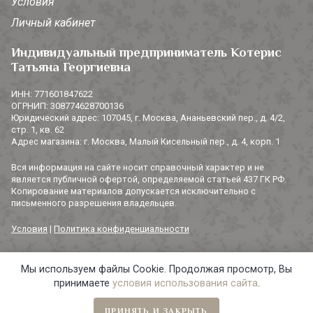
Условия
Личный кабинет
Индивидуальный предприниматель Котерис
Татьяна Георгиевна
ИНН: 771601847622
ОГРНИП: 308774628700136
Юридический адрес: 107045, г. Москва, Ананьевский пер., д. 4/2,
стр. 1, кв. 62
Адрес магазина: г. Москва, Малый Кисельный пер., д. 4, корп. 1
Вся информация на сайте носит справочный характер и не
является публичной офертой, определяемой статьей 437 ГК РФ.
Копирование материалов допускается исключительно с
письменного разрешения владельцев.
Условия
|
Политика конфиденциальности
Мы используем файлы Cookie. Продолжая просмотр, Вы
© 2014-2026 «3 СОРОКИ». Все права защищены.
принимаете
условия использования сайта
.
ПРИНЯТЬ И ЗАКРЫТЬ