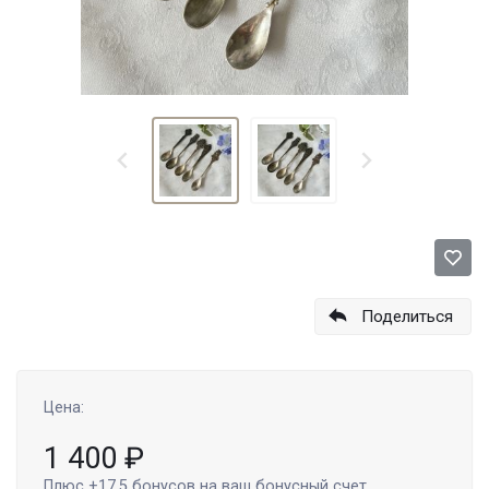
Поделиться
Цена:
1 400
₽
Плюс
+17.5
бонусов на ваш бонусный счет