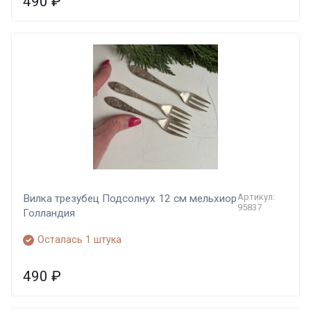
490
₽
Артикул:
Вилка трезубец Подсолнух 12 см мельхиор
95837
Голландия
Осталась 1 штука
490
₽