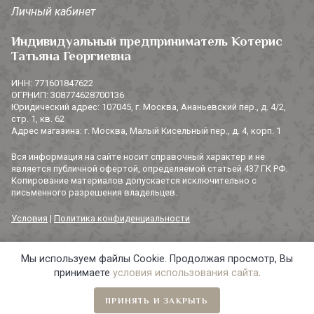
Личный кабинет
Индивидуальный предприниматель Котерис
Татьяна Георгиевна
ИНН: 771601847622
ОГРНИП: 308774628700136
Юридический адрес: 107045, г. Москва, Ананьевский пер., д. 4/2,
стр. 1, кв. 62
Адрес магазина: г. Москва, Малый Кисельный пер., д. 4, корп. 1
Вся информация на сайте носит справочный характер и не
является публичной офертой, определяемой статьей 437 ГК РФ.
Копирование материалов допускается исключительно с
письменного разрешения владельцев.
Условия
|
Политика конфиденциальности
Мы используем файлы Cookie. Продолжая просмотр, Вы
© 2014-2026 «3 СОРОКИ». Все права защищены.
принимаете
условия использования сайта
.
ПРИНЯТЬ И ЗАКРЫТЬ
Главная
Навигация
Избранное
Корзина