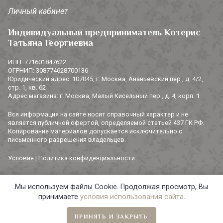
Личный кабинет
Индивидуальный предприниматель Котерис
Татьяна Георгиевна
ИНН: 771601847622
ОГРНИП: 308774628700136
Юридический адрес: 107045, г. Москва, Ананьевский пер., д. 4/2,
стр. 1, кв. 62
Адрес магазина: г. Москва, Малый Кисельный пер., д. 4, корп. 1
Вся информация на сайте носит справочный характер и не
является публичной офертой, определяемой статьей 437 ГК РФ.
Копирование материалов допускается исключительно с
письменного разрешения владельцев.
Условия
|
Политика конфиденциальности
Мы используем файлы Cookie. Продолжая просмотр, Вы
© 2014-2026 «3 СОРОКИ». Все права защищены.
принимаете
условия использования сайта
.
ПРИНЯТЬ И ЗАКРЫТЬ
Главная
Навигация
Избранное
Корзина