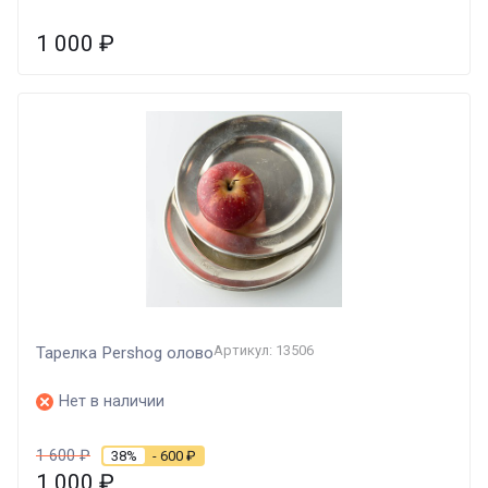
1 000
₽
Артикул: 13506
Тарелка Pershog олово
Нет в наличии
1 600
₽
38%
- 600
₽
1 000
₽