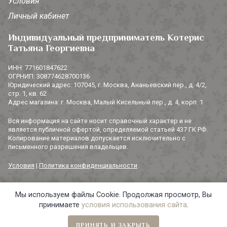
Условия
Личный кабинет
Индивидуальный предприниматель Котерис
Татьяна Георгиевна
ИНН: 771601847622
ОГРНИП: 308774628700136
Юридический адрес: 107045, г. Москва, Ананьевский пер., д. 4/2,
стр. 1, кв. 62
Адрес магазина: г. Москва, Малый Кисельный пер., д. 4, корп. 1
Вся информация на сайте носит справочный характер и не
является публичной офертой, определяемой статьей 437 ГК РФ.
Копирование материалов допускается исключительно с
письменного разрешения владельцев.
Условия
|
Политика конфиденциальности
Мы используем файлы Cookie. Продолжая просмотр, Вы
© 2014-2026 «3 СОРОКИ». Все права защищены.
принимаете
условия использования сайта
.
ПРИНЯТЬ И ЗАКРЫТЬ