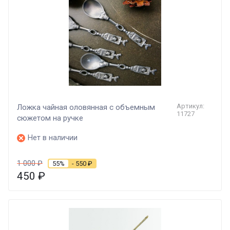
Артикул:
Ложка чайная оловянная с объемным
11727
сюжетом на ручке
Нет в наличии
1 000
₽
55%
- 550
₽
450
₽