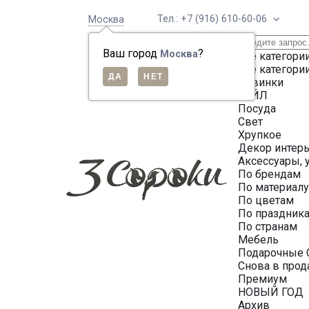
Тел.: +7 (916) 610-60-06
Москва
Ваш город
?
Москва
Все категори
Все категори
Новинки
СЕЙЛ
Посуда
Свет
Хрупкое
Декор интер
Аксессуары, 
По брендам
По материал
По цветам
По праздник
По странам
Мебель
Подарочные 
Снова в про
Премиум
НОВЫЙ ГОД
Архив