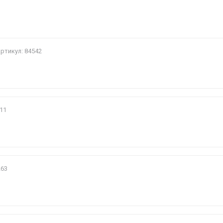
и
ртикул: 84542
11
263