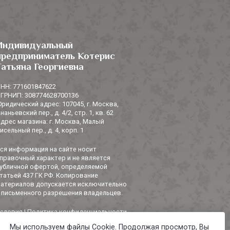
Индивидуальный
предприниматель Котерис
Татьяна Георгиевна
НН: 771601847622
ГРНИП: 308774628700136
ридический адрес: 107045, г. Москва,
наньевский пер., д. 4/2, стр. 1, кв. 62
дрес магазина: г. Москва, Малый
исельный пер., д. 4, корп. 1
ся информация на сайте носит
правочный характер и не является
убличной офертой, определяемой
татьей 437 ГК РФ. Копирование
атериалов допускается исключительно
 письменного разрешения владельцев.
словия
|
Политика конфиденциальности
Мы используем файлы Cookie. Продолжая просмотр, Вы