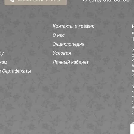
Контакты и график
О нас
Энциклопедия
И
лу
Условия
О
Ю
кам
Личный кабинет
А
 Сертификаты
А
К
В
с
п
с
м
с
У