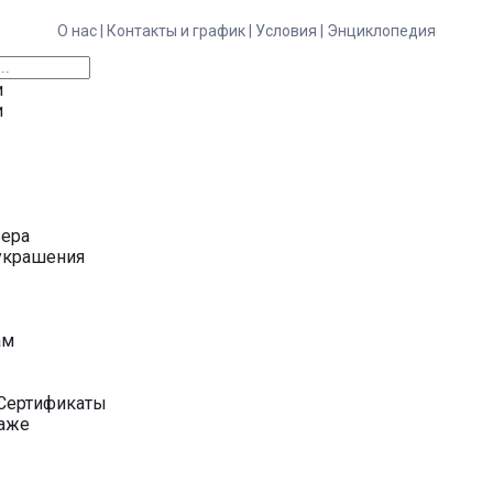
О нас |
Контакты и график |
Условия |
Энциклопедия
и
и
ьера
украшения
у
ам
Сертификаты
даже