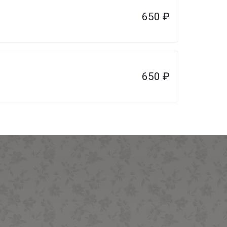
650
₽
650
₽