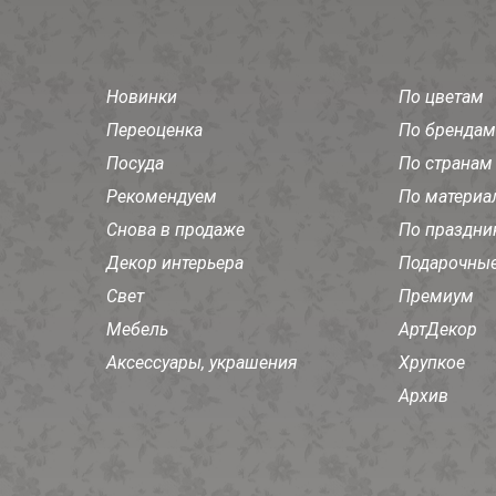
Новинки
По цветам
Переоценка
По брендам
Посуда
По странам
Рекомендуем
По материа
Снова в продаже
По праздни
Декор интерьера
Подарочные
Свет
Премиум
Мебель
АртДекор
Аксессуары, украшения
Хрупкое
Архив