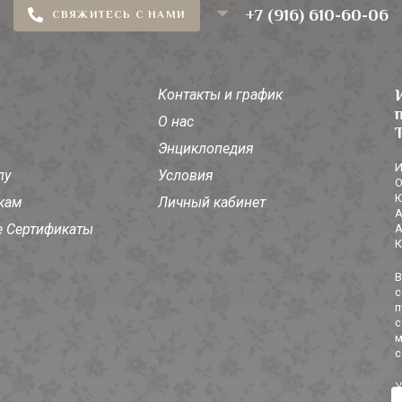
+7 (916) 610-60-06
СВЯЖИТЕСЬ С НАМИ
Контакты и график
О нас
Энциклопедия
И
лу
Условия
О
Ю
кам
Личный кабинет
А
 Сертификаты
А
К
В
с
п
с
м
с
У