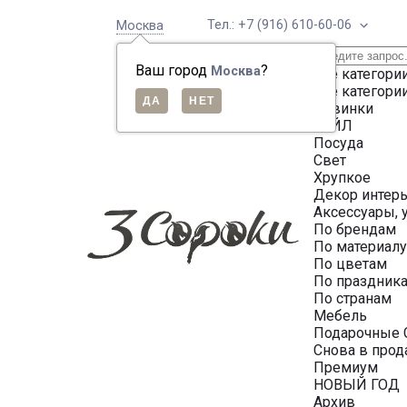
Тел.: +7 (916) 610-60-06
Москва
Ваш город
?
Москва
Все категори
Все категори
Новинки
СЕЙЛ
Посуда
Свет
Хрупкое
Декор интер
Аксессуары, 
По брендам
По материал
По цветам
По праздник
По странам
Мебель
Подарочные 
Снова в про
Премиум
НОВЫЙ ГОД
Архив