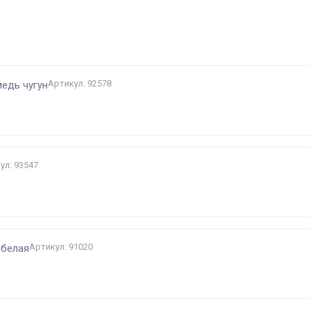
и
Артикул: 92578
едь чугун
ул: 93547
Артикул: 91020
 белая