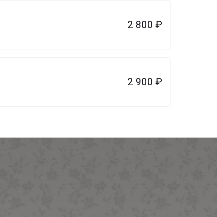
2 800
₽
2 900
₽