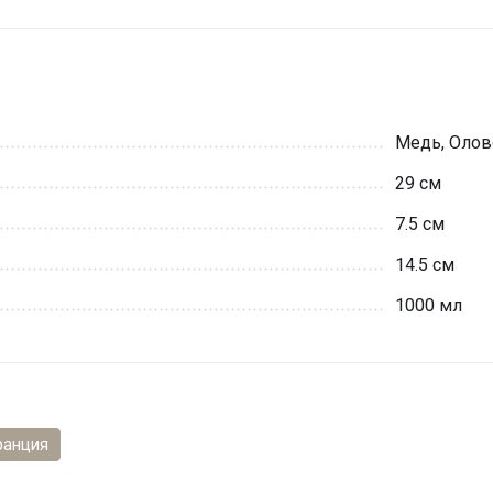
Медь, Олов
29 см
7.5 см
14.5 см
1000 мл
анция