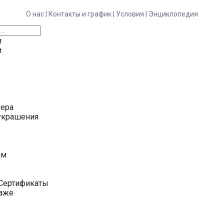
О нас |
Контакты и график |
Условия |
Энциклопедия
и
и
ьера
украшения
у
ам
Сертификаты
даже