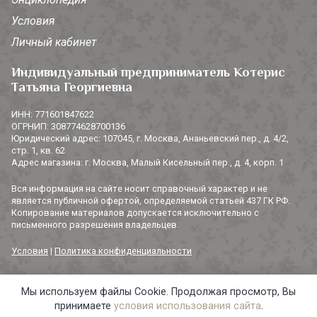
Условия
Личный кабинет
Индивидуальный предприниматель Котерис
Татьяна Георгиевна
ИНН: 771601847622
ОГРНИП: 308774628700136
Юридический адрес: 107045, г. Москва, Ананьевский пер., д. 4/2,
стр. 1, кв. 62
Адрес магазина: г. Москва, Малый Кисельный пер., д. 4, корп. 1
Вся информация на сайте носит справочный характер и не
является публичной офертой, определяемой статьей 437 ГК РФ.
Копирование материалов допускается исключительно с
письменного разрешения владельцев.
Условия
|
Политика конфиденциальности
Мы используем файлы Cookie. Продолжая просмотр, Вы
© 2014-2026 «3 СОРОКИ». Все права защищены.
принимаете
условия использования сайта
.