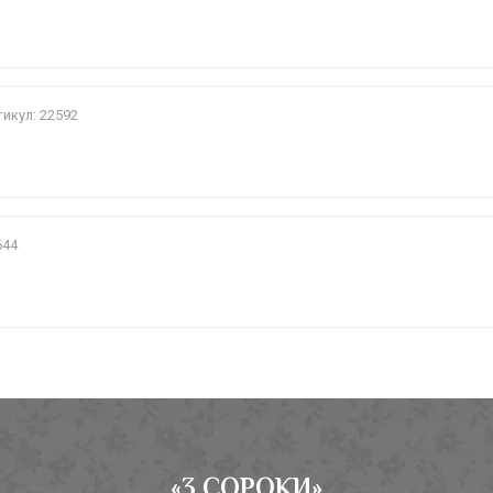
икул: 22592
644
«3 СОРОКИ»