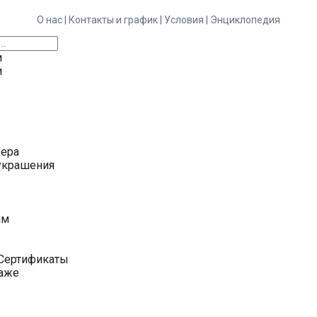
О нас |
Контакты и график |
Условия |
Энциклопедия
и
и
ьера
украшения
у
ам
Сертификаты
даже