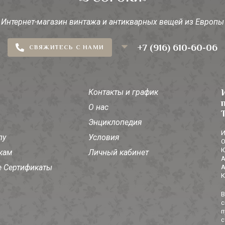
Интернет-магазин винтажа и антикварных вещей из Европы
+7 (916) 610-60-06
СВЯЖИТЕСЬ С НАМИ
Контакты и график
О нас
Энциклопедия
И
лу
Условия
О
Ю
кам
Личный кабинет
А
 Сертификаты
А
К
В
с
п
с