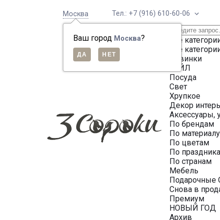
Тел.: +7 (916) 610-60-06
Москва
Ваш город
?
Москва
Все категори
Все категори
Новинки
СЕЙЛ
Посуда
Свет
Хрупкое
Декор интер
Аксессуары, 
По брендам
По материал
По цветам
По праздник
По странам
Мебель
Подарочные 
Снова в про
Премиум
НОВЫЙ ГОД
Архив