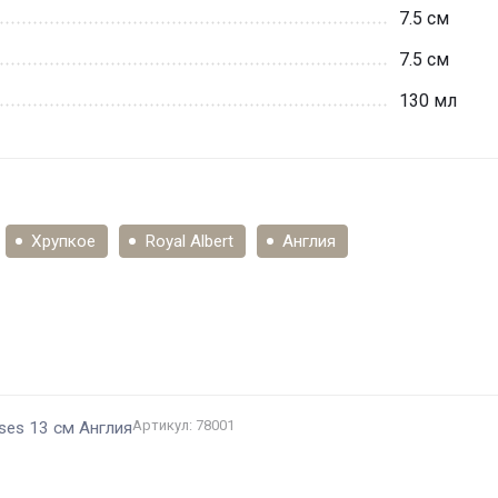
7.5 см
7.5 см
130 мл
Хрупкое
Royal Albert
Англия
и
Артикул: 78001
oses 13 см Англия