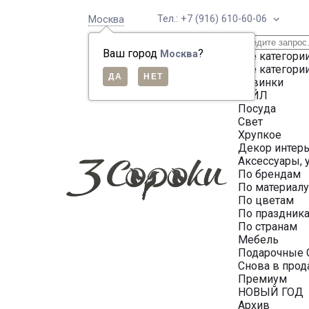
Тел.: +7 (916) 610-60-06
Москва
Ваш город
?
Москва
Все категори
Все категори
Новинки
СЕЙЛ
Посуда
Свет
Хрупкое
Декор интер
Аксессуары, 
По брендам
По материал
По цветам
По праздник
По странам
Мебель
Подарочные 
Снова в про
Премиум
НОВЫЙ ГОД
Архив