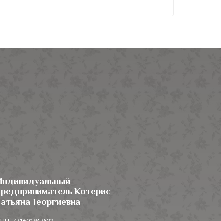
Индивидуальный
предприниматель Котерис
Татьяна Георгиевна
НН: 771601847622