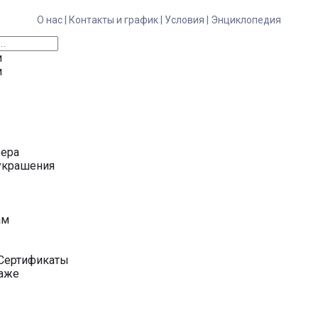
О нас |
Контакты и график |
Условия |
Энциклопедия
и
и
ьера
украшения
у
ам
Сертификаты
даже