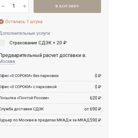
В КОРЗИНУ
Осталась 1 штука
Дополнительные услуги:
Страхование СДЭК +
20
₽
Предварительный расчет доставки в:
Москва
0
₽
Офис «3 СОРОКИ» без парковки
0
₽
Офис «3 СОРОКИ» с парковкой
620
₽
Посылка «Почтой России»
от 690
₽
Служба доставки СДЭК
590
₽
Курьер по Москве в пределах МКАД и за МКАД