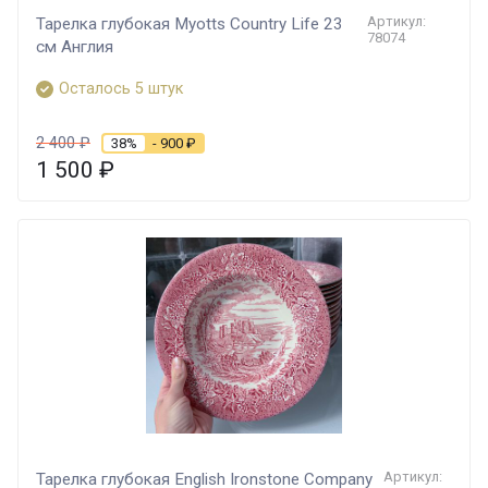
Артикул:
Тарелка глубокая Myotts Country Life 23
78074
см Англия
Осталось 5 штук
2 400
₽
38%
- 900
₽
1 500
₽
Артикул:
Тарелка глубокая English Ironstone Company