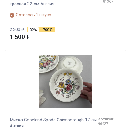
81367
красная 22 см Англия
Осталась 1 штука
2 200
₽
32%
- 700
₽
1 500
₽
Артикул:
Миска Copeland Spode Gainsborough 17 см
96427
Англия