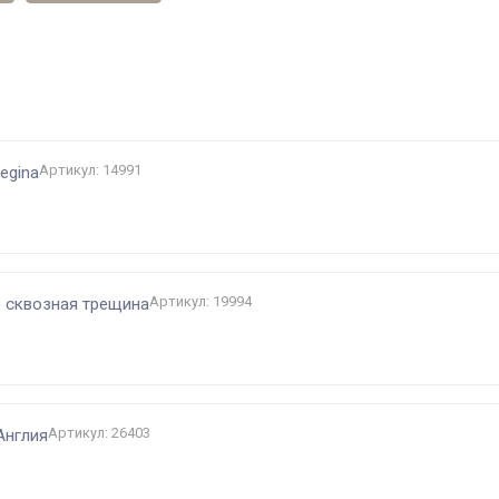
и
Артикул: 14991
egina
Артикул: 19994
е сквозная трещина
Артикул: 26403
Англия