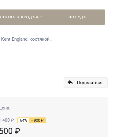
СНОВА В ПРОДАЖЕ
ПОСУДА
ent England, костяной...
Поделиться
Цена:
1 400
₽
64%
- 900
₽
500
₽