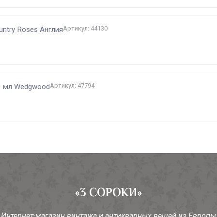
Артикул: 44130
untry Roses Англия
Артикул: 47794
0 мл Wedgwood
«3 СОРОКИ»
Интернет-магазин винтажа и антикварных вещей из Европы