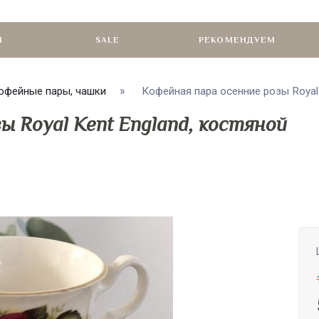
И
SALE
РЕКОМЕНДУЕМ
офейные пары, чашки
Кофейная пара осенние розы Royal K
ы Royal Kent England, костяной