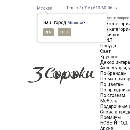
Тел.: +7 (916) 610-60-06
Москва
Ваш город
?
Москва
Все категори
Все категори
Новинки
СЕЙЛ
Посуда
Свет
Хрупкое
Декор интер
Аксессуары, 
По брендам
По материал
По цветам
По праздник
По странам
Мебель
Подарочные 
Снова в про
Премиум
НОВЫЙ ГОД
Архив