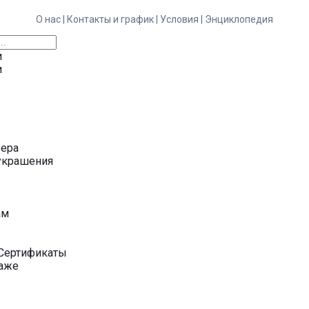
О нас |
Контакты и график |
Условия |
Энциклопедия
и
и
ьера
украшения
у
ам
Сертификаты
даже