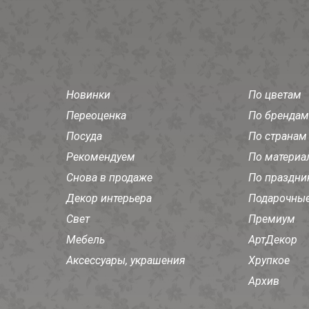
Новинки
По цветам
Переоценка
По брендам
Посуда
По странам
Рекомендуем
По материа
Снова в продаже
По праздни
Декор интерьера
Подарочные
Свет
Премиум
Мебель
АртДекор
Аксессуары, украшения
Хрупкое
Архив