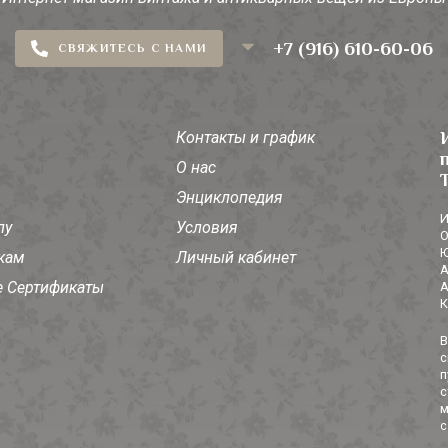
+7 (916) 610-60-06
СВЯЖИТЕСЬ С НАМИ
Контакты и график
О нас
Энциклопедия
И
лу
Условия
О
Ю
кам
Личный кабинет
А
 Сертификаты
А
К
В
с
п
с
м
с