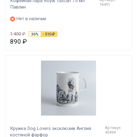
Кофейная пара Royal Tuscan 75 мл
16491
Павлин
Нет в наличии
1 400
₽
36%
- 510
₽
890
₽
Артикул:
Кружка Dog Lovers эксклюзив Англия
40494
костяной фарфор