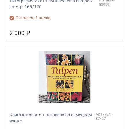
Артикул:
Литография 27х19 см Insectes d'Europe 2
83959
шт стр. 168/170
Осталась 1 штука
2 000
₽
Артикул:
Книга каталог о тюльпанах на немецком
87427
языке