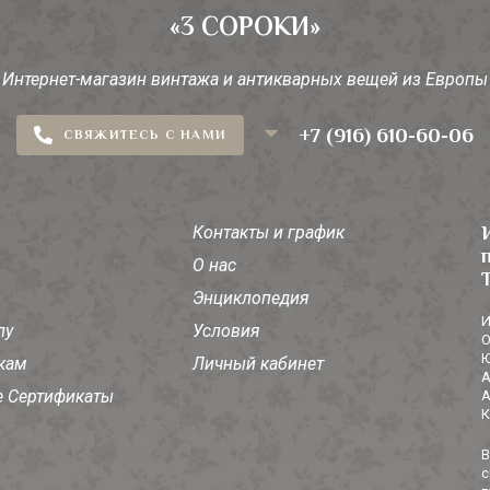
«3 СОРОКИ»
Интернет-магазин винтажа и антикварных вещей из Европы
+7 (916) 610-60-06
СВЯЖИТЕСЬ С НАМИ
Контакты и график
О нас
Энциклопедия
И
лу
Условия
О
Ю
кам
Личный кабинет
А
 Сертификаты
А
К
В
с