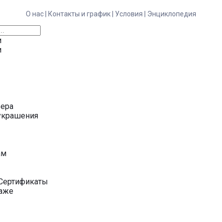
О нас |
Контакты и график |
Условия |
Энциклопедия
и
и
ьера
украшения
у
ам
Сертификаты
даже