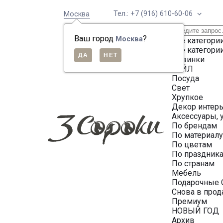
Тел.: +7 (916) 610-60-06
Москва
Ваш город
?
Москва
Все категори
Все категори
Новинки
СЕЙЛ
Посуда
Свет
Хрупкое
Декор интер
Аксессуары, 
По брендам
По материал
По цветам
По праздник
По странам
Мебель
Подарочные 
Снова в про
Премиум
НОВЫЙ ГОД
Архив