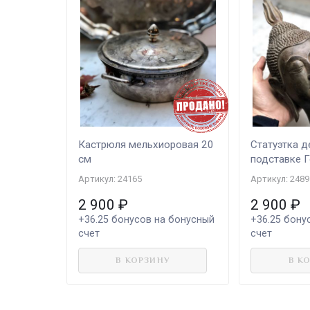
Кастрюля мельхиоровая 20
Статуэтка д
см
подставке 
Артикул: 24165
Артикул: 2489
2 900
₽
2 900
₽
+36.25
бонусов на бонусный
+36.25
бонус
счет
счет
В КОРЗИНУ
В К