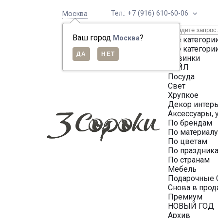
Тел.: +7 (916) 610-60-06
Москва
Ваш город
?
Москва
Все категори
Все категори
Новинки
СЕЙЛ
Посуда
Свет
Хрупкое
Декор интер
Аксессуары, 
По брендам
По материал
По цветам
По праздник
По странам
Мебель
Подарочные 
Снова в про
Премиум
НОВЫЙ ГОД
Архив