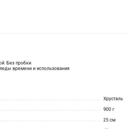
й. Без пробки.
следы времени и использования
Хрусталь
900 г
25 см