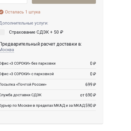
Осталась 1 штука
Дополнительные услуги:
Страхование СДЭК +
50
₽
Предварительный расчет доставки в:
Москва
0
₽
Офис «3 СОРОКИ» без парковки
0
₽
Офис «3 СОРОКИ» с парковкой
699
₽
Посылка «Почтой России»
от 690
₽
Служба доставки СДЭК
590
₽
Курьер по Москве в пределах МКАД и за МКАД