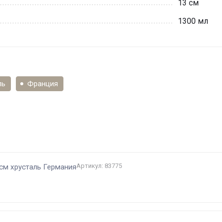
13 см
1300 мл
ль
Франция
и
Артикул: 83775
 см хрусталь Германия