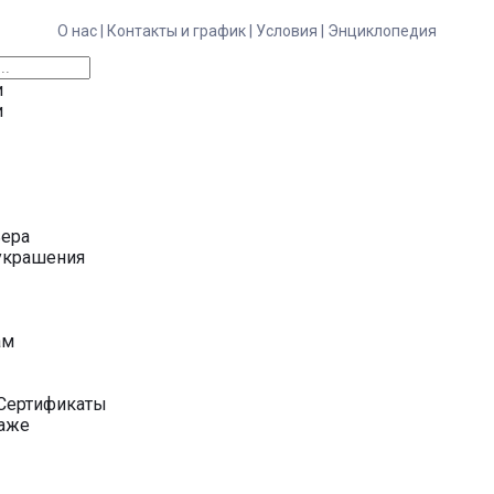
О нас |
Контакты и график |
Условия |
Энциклопедия
и
и
ьера
украшения
у
ам
Сертификаты
даже