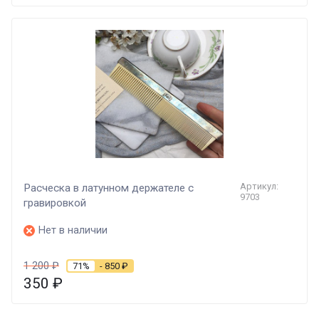
Артикул:
Расческа в латунном держателе с
9703
гравировкой
Нет в наличии
1 200
₽
71%
- 850
₽
350
₽