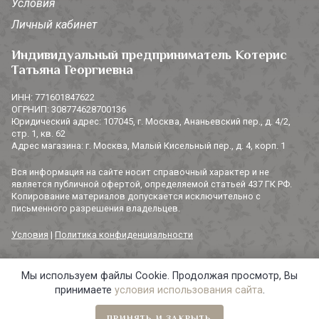
Условия
Личный кабинет
Индивидуальный предприниматель Котерис
Татьяна Георгиевна
ИНН: 771601847622
ОГРНИП: 308774628700136
Юридический адрес: 107045, г. Москва, Ананьевский пер., д. 4/2,
стр. 1, кв. 62
Адрес магазина: г. Москва, Малый Кисельный пер., д. 4, корп. 1
Вся информация на сайте носит справочный характер и не
является публичной офертой, определяемой статьей 437 ГК РФ.
Копирование материалов допускается исключительно с
письменного разрешения владельцев.
Условия
|
Политика конфиденциальности
Мы используем файлы Cookie. Продолжая просмотр, Вы
© 2014-2026 «3 СОРОКИ». Все права защищены.
принимаете
условия использования сайта
.
ПРИНЯТЬ И ЗАКРЫТЬ