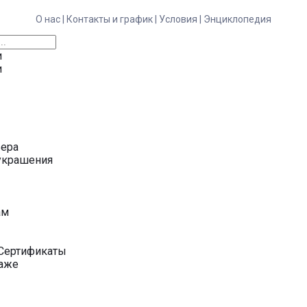
О нас |
Контакты и график |
Условия |
Энциклопедия
и
и
ьера
украшения
у
ам
Сертификаты
даже