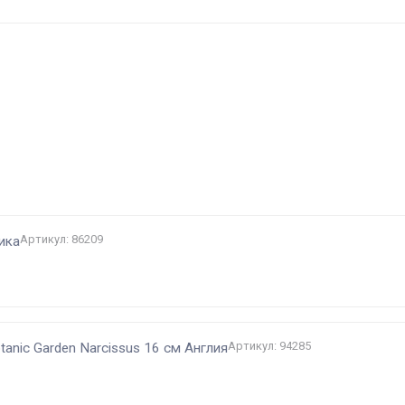
и
Артикул: 86209
ика
Артикул: 94285
tanic Garden Narcissus 16 см Англия