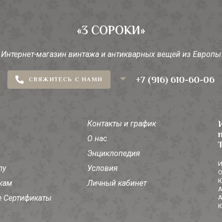
«3 СОРОКИ»
Интернет-магазин винтажа и антикварных вещей из Европы
+7 (916) 610-60-06
СВЯЖИТЕСЬ С НАМИ
Контакты и график
О нас
Энциклопедия
И
лу
Условия
О
Ю
кам
Личный кабинет
А
 Сертификаты
А
К