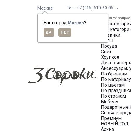
Тел.: +7 (916) 610-60-06
Москва
Ваш город
?
Москва
Все категори
Все категори
Новинки
СЕЙЛ
Посуда
Свет
Хрупкое
Декор интер
Аксессуары, 
По брендам
По материал
По цветам
По праздник
По странам
Мебель
Подарочные 
Снова в про
Премиум
НОВЫЙ ГОД
Архив