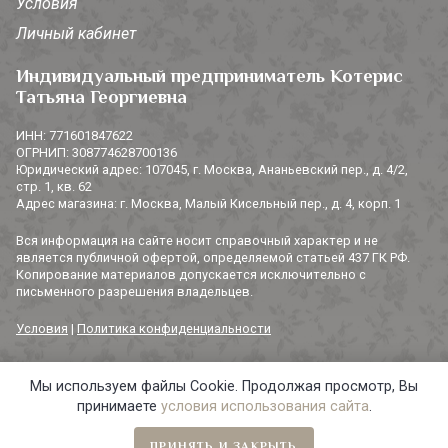
Условия
Личный кабинет
Индивидуальный предприниматель Котерис
Татьяна Георгиевна
ИНН: 771601847622
ОГРНИП: 308774628700136
Юридический адрес: 107045, г. Москва, Ананьевский пер., д. 4/2,
стр. 1, кв. 62
Адрес магазина: г. Москва, Малый Кисельный пер., д. 4, корп. 1
Вся информация на сайте носит справочный характер и не
является публичной офертой, определяемой статьей 437 ГК РФ.
Копирование материалов допускается исключительно с
письменного разрешения владельцев.
Условия
|
Политика конфиденциальности
Мы используем файлы Cookie. Продолжая просмотр, Вы
© 2014-2026 «3 СОРОКИ». Все права защищены.
принимаете
условия использования сайта
.
ПРИНЯТЬ И ЗАКРЫТЬ