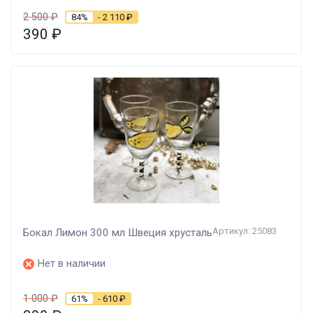
2 500
₽
84%
- 2 110
₽
390
₽
Артикул: 25083
Бокал Лимон 300 мл Швеция хрусталь
Нет в наличии
1 000
₽
61%
- 610
₽