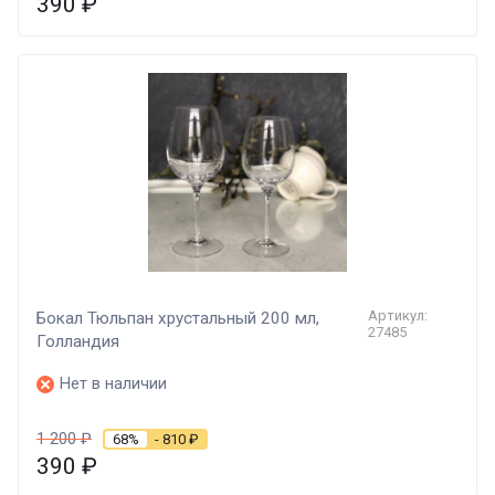
390
₽
Артикул:
Бокал Тюльпан хрустальный 200 мл,
27485
Голландия
Нет в наличии
1 200
₽
68%
- 810
₽
390
₽