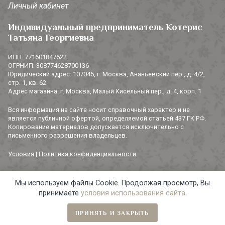
Личный кабинет
Индивидуальный предприниматель Котерис
Татьяна Георгиевна
ИНН: 771601847622
ОГРНИП: 308774628700136
Юридический адрес: 107045, г. Москва, Ананьевский пер., д. 4/2,
стр. 1, кв. 62
Адрес магазина: г. Москва, Малый Кисельный пер., д. 4, корп. 1
Вся информация на сайте носит справочный характер и не
является публичной офертой, определяемой статьей 437 ГК РФ.
Копирование материалов допускается исключительно с
письменного разрешения владельцев.
Условия
|
Политика конфиденциальности
Мы используем файлы Cookie. Продолжая просмотр, Вы
© 2014-2026 «3 СОРОКИ». Все права защищены.
принимаете
условия использования сайта
.
ПРИНЯТЬ И ЗАКРЫТЬ
Главная
Навигация
Избранное
Корзина