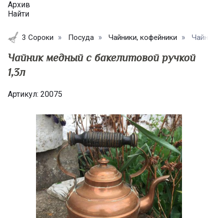
Архив
Найти
3 Сороки
Посуда
Чайники, кофейники
Чайник 
Чайник медный с бакелитовой ручкой
1,3л
Артикул:
20075