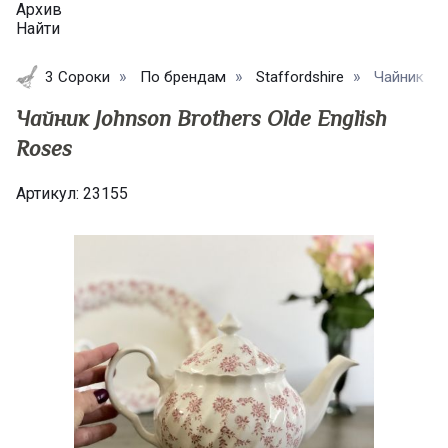
Архив
Найти
3 Сороки
По брендам
Staffordshire
Чайник Joh
Чайник Johnson Brothers Olde English
Roses
Артикул:
23155