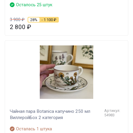
Осталось 25 штук
3 900
₽
28%
- 1 100
₽
2 800
₽
Артикул:
Чайная пара Botanica капучино 250 мл
54983
ВиллеройБох 2 категория
Осталась 1 штука