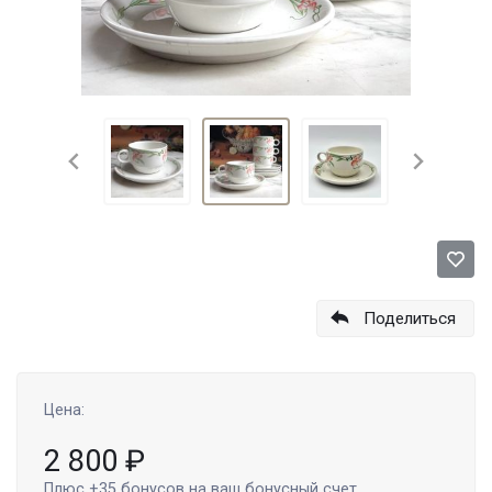
Поделиться
Цена:
2 800
₽
Плюс
+35
бонусов на ваш бонусный счет