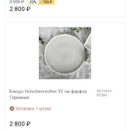
3 500
₽
20%
- 700
₽
2 800
₽
Артикул:
Блюдо Hutschenreuther 32 см фарфор
85584
Германия
Осталась 1 штука
2 800
₽