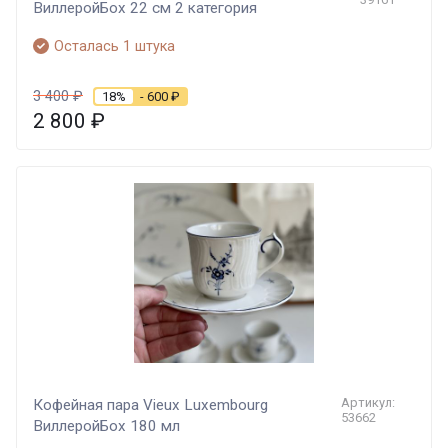
ВиллеройБох 22 см 2 категория
Осталась 1 штука
3 400
₽
18%
- 600
₽
2 800
₽
Артикул:
Кофейная пара Vieux Luxembourg
53662
ВиллеройБох 180 мл