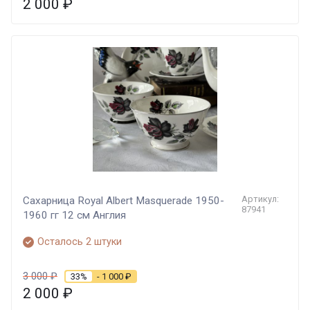
2 000
₽
Артикул:
Сахарница Royal Albert Masquerade 1950-
87941
1960 гг 12 см Англия
Осталось 2 штуки
3 000
₽
33%
- 1 000
₽
2 000
₽