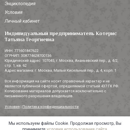
Энциклопедия
Условия
Личный кабинет
Индивидуальный предприниматель Котерис
Татьяна Георгиевна
ИНН: 771601847622
ОГРНИП: 308774628700136
Юридический адрес: 107045, г. Москва, Ананьевский пер., д. 4/2,
стр. 1, кв. 62
Адрес магазина: г. Москва, Малый Кисельный пер., д. 4, корп. 1
Вся информация на сайте носит справочный характер и не
является публичной офертой, определяемой статьей 437 ГК РФ.
Копирование материалов допускается исключительно с
письменного разрешения владельцев.
Условия
|
Политика конфиденциальности
Мы используем файлы Cookie. Продолжая просмотр, Вы
© 2014-2026 «3 СОРОКИ». Все права защищены.
принимаете
условия использования сайта
.