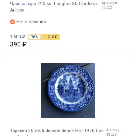
Артикул:
Чайная пара 220 мл Longton Staffordshire
42722
Англия
Нет в наличии
1 600
₽
76%
- 1 210
₽
390
₽
Артикул:
Тарелка 20 см Indeperendence Hall 1976 без
43528