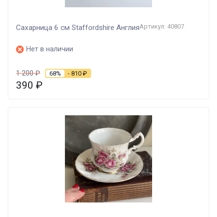
Артикул: 40807
Сахарница 6 см Staffordshire Англия
Нет в наличии
1 200
₽
68%
- 810
₽
390
₽