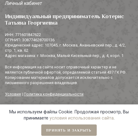
Личный кабинет
Индивидуальный предприниматель Котерис
Татьяна Георгиевна
ИНН: 771601847622
ОГРНИП: 308774628700136
Юридический адрес: 107045, г. Москва, Ананьевский пер., д. 4/2,
стр. 1, кв. 62
Адрес магазина: г. Москва, Малый Кисельный пер., д. 4, корп. 1
Вся информация на сайте носит справочный характер и не
является публичной офертой, определяемой статьей 437 ГК РФ.
Копирование материалов допускается исключительно с
письменного разрешения владельцев.
Условия
|
Политика конфиденциальности
Мы используем файлы Cookie. Продолжая просмотр, Вы
© 2014-2026 «3 СОРОКИ». Все права защищены.
принимаете
условия использования сайта
.
ПРИНЯТЬ И ЗАКРЫТЬ
Главная
Навигация
Избранное
Корзина