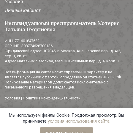
Условия
Личный кабинет
Индивидуальный предприниматель Котерис
Татьяна Георгиевна
ИНН: 771601847622
ОГРНИП: 308774628700136
Юридический адрес: 107045, г. Москва, Ананьевский пер., д. 4/2,
стр. 1, кв. 62
Адрес магазина: г. Москва, Малый Кисельный пер., д. 4, корп. 1
Вся информация на сайте носит справочный характер и не
является публичной офертой, определяемой статьей 437 ГК РФ.
Копирование материалов допускается исключительно с
письменного разрешения владельцев.
Условия
|
Политика конфиденциальности
Мы используем файлы Cookie. Продолжая просмотр, Вы
© 2014-2026 «3 СОРОКИ». Все права защищены.
принимаете
условия использования сайта
.
ПРИНЯТЬ И ЗАКРЫТЬ