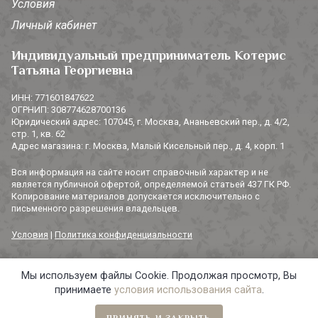
Условия
Личный кабинет
Индивидуальный предприниматель Котерис
Татьяна Георгиевна
ИНН: 771601847622
ОГРНИП: 308774628700136
Юридический адрес: 107045, г. Москва, Ананьевский пер., д. 4/2,
стр. 1, кв. 62
Адрес магазина: г. Москва, Малый Кисельный пер., д. 4, корп. 1
Вся информация на сайте носит справочный характер и не
является публичной офертой, определяемой статьей 437 ГК РФ.
Копирование материалов допускается исключительно с
письменного разрешения владельцев.
Условия
|
Политика конфиденциальности
Мы используем файлы Cookie. Продолжая просмотр, Вы
© 2014-2026 «3 СОРОКИ». Все права защищены.
принимаете
условия использования сайта
.
ПРИНЯТЬ И ЗАКРЫТЬ