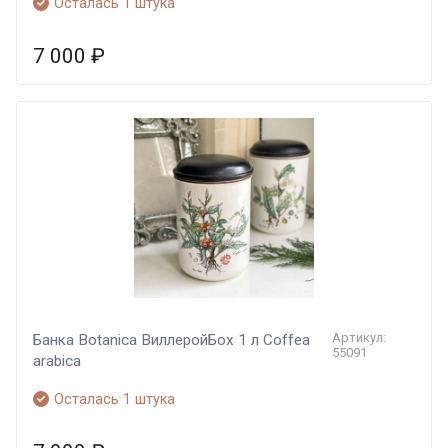
Осталась 1 штука
7 000
₽
Артикул:
Банка Botanica ВиллеройБох 1 л Coffea
55091
arabica
Осталась 1 штука