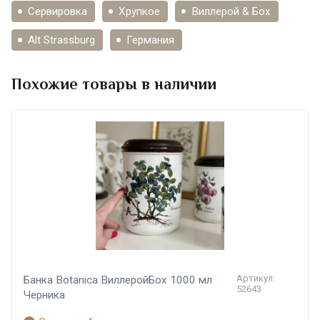
Сервировка
Хрупкое
Виллерой & Бох
Alt Strassburg
Германия
Похожие товары в наличии
Артикул:
Банка Botanica ВиллеройБох 1000 мл
52643
Черника