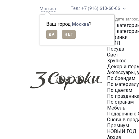
Тел.: +7 (916) 610-60-06
Москва
Ваш город
?
Москва
Все категори
Все категори
Новинки
СЕЙЛ
Посуда
Свет
Хрупкое
Декор интер
Аксессуары, 
По брендам
По материал
По цветам
По праздник
По странам
Мебель
Подарочные 
Снова в про
Премиум
НОВЫЙ ГОД
Архив