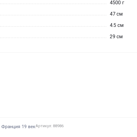
4500 г
47 см
4.5 см
29 см
и
Артикул: 88986
м Франция 19 век