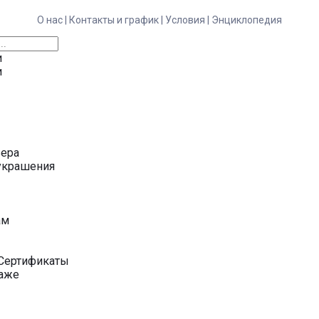
О нас |
Контакты и график |
Условия |
Энциклопедия
и
и
ьера
украшения
у
ам
Сертификаты
даже