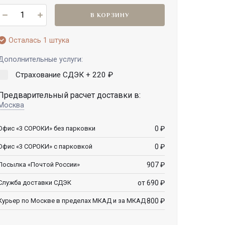
В КОРЗИНУ
Осталась 1 штука
Дополнительные услуги:
Страхование СДЭК +
220
₽
Предварительный расчет доставки в:
Москва
0
₽
Офис «3 СОРОКИ» без парковки
0
₽
Офис «3 СОРОКИ» с парковкой
907
₽
Посылка «Почтой России»
от 690
₽
Служба доставки СДЭК
800
₽
Курьер по Москве в пределах МКАД и за МКАД